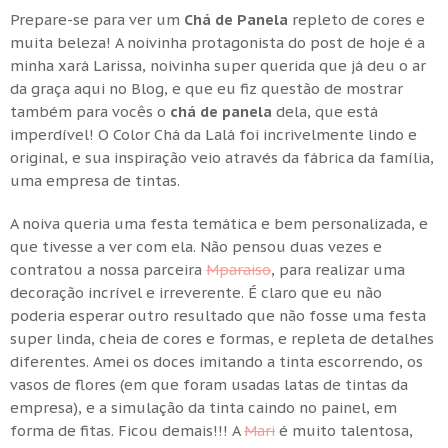
Prepare-se para ver um
Chá de Panela
repleto de cores e
muita beleza! A noivinha protagonista do post de hoje é a
minha xará Larissa, noivinha super querida que já deu o ar
da graça aqui no Blog, e que eu fiz questão de mostrar
também para vocês o
chá de panela
dela, que está
imperdível! O Color Chá da Lalá foi incrivelmente lindo e
original, e sua inspiração veio através da fábrica da família,
uma empresa de tintas.
A noiva queria uma festa temática e bem personalizada, e
que tivesse a ver com ela. Não pensou duas vezes e
contratou a nossa parceira
Mparaiso
, para realizar uma
decoração incrível e irreverente. É claro que eu não
poderia esperar outro resultado que não fosse uma festa
super linda, cheia de cores e formas, e repleta de detalhes
diferentes. Amei os doces imitando a tinta escorrendo, os
vasos de flores (em que foram usadas latas de tintas da
empresa), e a simulação da tinta caindo no painel, em
forma de fitas. Ficou demais!!! A
Mari
é muito talentosa,