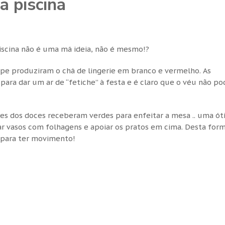
a piscina
piscina não é uma má ideia, não é mesmo!?
pe produziram o chá de lingerie em branco e vermelho. As
ara dar um ar de “fetiche” à festa e é claro que o véu não po
es dos doces receberam verdes para enfeitar a mesa .. uma ó
sar vasos com folhagens e apoiar os pratos em cima. Desta for
s para ter movimento!