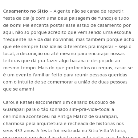
Casamento no Sítio
– A gente não se cansa de repetir:
festa de dia (e com uma bela paisagem de fundo) é tudo
de bom! Me encanta postar esse estilo de casamento por
aqui, não só porque acredito que vem sendo uma escolha
frequente na vida das noivinhas, mas também porque acho
que ele sempre traz ideias diferentes pra inspirar – seja o
local, a decoração ou até mesmo para encorajar nossas
leitoras que dá pra fazer algo bacana e despojado ao
mesmo tempo. Mais do que protocolos ou regras, casar-se
é um evento familiar feito para reunir pessoas queridas
com o intuito de se comemorar a união de duas pessoas
que se amam!
Carol e Rafael escolheram um cenário bucólico de
Guarapari para o tão sonhado sim-pra-vida-toda: a
cerimônia aconteceu na Antiga Matriz de Guarapari,
charmosa pela arquitetura e recheada de histórias nos
seus 433 anos. A festa foi realizada no Sitio Villa Vitoria,
que possui um visual incrível e encanta pelas suas belezas