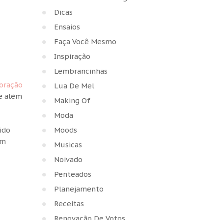
Dicas
Ensaios
Faça Você Mesmo
Inspiração
Lembrancinhas
oração
Lua De Mel
e além
Making Of
Moda
Moods
ido
um
Musicas
Noivado
Penteados
Planejamento
Receitas
Renovação De Votos