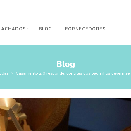
ACHADOS
BLOG
FORNECEDORES
Blog
odas
Casamento 2.0 responde: convites dos padrinhos devem ser 