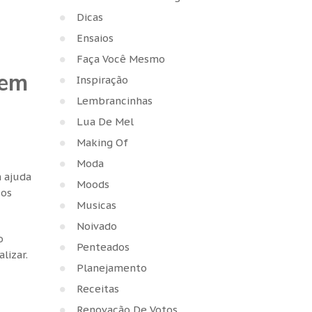
Dicas
Ensaios
Faça Você Mesmo
vem
Inspiração
Lembrancinhas
Lua De Mel
Making Of
Moda
 ajuda
Moods
 os
Musicas
Noivado
o
Penteados
lizar.
Planejamento
Receitas
Renovação De Votos