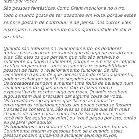
fazer por você?”.
São pessoas fantásticas. Como Grant menciona no livro,
todo o mundo gosta de ter doadores em volta, porque estes
sempre gostam de contribuir e de pensar nos outros. Eles
enxergam o relacionamento como oportunidade de dar e
de cuidar.
Quando são infelizes no relacionamento, os doadores
muitas vezes acabam pensando que há algo de errado com
eles. São eles os que pensam que não são amáveis o
suficiente ou bons o suficiente, porque — em vez de colocar
a culpa no parceiro — eles assumem a responsabilidade
pessoal de fazer o relacionamento funcionar. Se não
receberem o apoio de que necessitam do relacionamento,
podem acabar por sentir-se sugados e exauridos.
Os
trocadores
tendem a manter uma folha de balanço num
relacionamento. Quando eles dão, o fazem com a
expectativa de receber algo em troca. Quando recebem
algo, sentem que precisam dar alguma coisa de volta.
Os trocadores são aqueles que “fazem as contas” e
enxergam os relacionamentos um pouco como se fossem
transações comerciais. São eles as pessoas que têm mais
chances de dizer coisas como “eu fiz isso por você, mas
você não fez aquilo por mim”, ou “você pagou por isto, então
eu pagarei por aquilo”.
Os
tomadores
são exatamente isso: pessoas que tomam.
Geralmente tratam as pessoas bem se e quando essas
pessoas podem ajudá-los a alcançar seus objetivos.