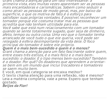
Grant chama a atenção para um fato interessante: à
primeira vista, eles muitas vezes aparentam ser as pessoas
mais encantadoras e carismáticas. Sabem como seduzir e
como atrair as pessoas de modo geral, mas, por baixo da
superfície, o que os motiva de fato é o esforço para
satisfazer suas próprias vontades. É possível reconhecer um
tomador porque ele costuma tratar mal as pessoas que
acredita que não tenham utilidade para ele.
Você sabe que está num relacionamento com um tomador
quando se sente totalmente sugado, quer seja de dinheiro,
afeto, tempo ou outra coisa. Uma vez que o tomador tenha
arrancado de você tudo o que ele queria, você pode ser
relegado à esfera desimportante da vida dele. O foco
principal do tomador é sobre ele próprio.
Quem é o mais bem-sucedido e quem é o menos?
Grant chama a atenção para um fato fascinante sobre quem,
entre esses três estilos, é o mais feliz e o mais bem-
sucedido: o doador. E o tipo menos bem-sucedido? Também
é o doador. Por quê? Os doadores que aprendem a orientar-
se bem em um mundo que inclui trocadores e tomadores
se saem muito bem.
E você, em qual categoria se encaixa melhor?
O texto chama atenção para uma reflexão, não é mesmo?
Leia a matéria completa, vale a pena. Espero que tenham
gostado.
Beijos da Flor!