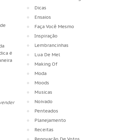
Dicas
Ensaios
 de
Faça Você Mesmo
Inspiração
Lembrancinhas
da
dica é
Lua De Mel
neira
Making Of
Moda
Moods
Musicas
Noivado
 vender
Penteados
Planejamento
Receitas
Renovação De Votos