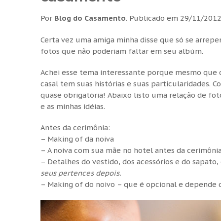
Por
Blog do Casamento
.
Publicado em
29/11/201
Certa vez uma amiga minha disse que só se arrep
fotos que não poderiam faltar em seu albúm.
Achei esse tema interessante porque mesmo que o f
casal tem suas histórias e suas particularidades. 
quase obrigatória! Abaixo listo uma relação de fo
e as minhas idéias.
Antes da cerimônia:
– Making of da noiva
– A noiva com sua mãe no hotel antes da cerimôni
– Detalhes do vestido, dos acessórios e do sapato
seus pertences depois.
– Making of do noivo – que é opcional e depende d