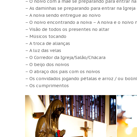
– O noivo com a mãe se preparando para entrar na Ig
– As daminhas se preparando para entrar na Igreja (
– A noiva sendo entregue ao noivo
– O noivo encontrando a noiva – A noiva e o noivo n
– Visão de todos os presentes no altar
– Músicos tocando
– A troca de alianças
– A luz das velas
– O Corredor da Igreja/Salão/Chácara
– O beijo dos noivos
– O abraço dos pais com os noivos
– Os convidados jogando pétalas e arroz / ou boli
– Os cumprimentos