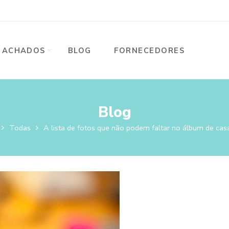
ACHADOS
BLOG
FORNECEDORES
Blog
Todas
A lista de fotos que não podem faltar no álbum de ca