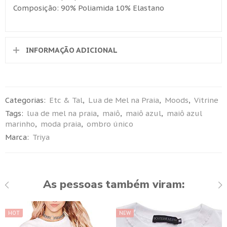
Composição: 90% Poliamida 10% Elastano
INFORMAÇÃO ADICIONAL
Categorias:
Etc & Tal
,
Lua de Mel na Praia
,
Moods
,
Vitrine
Tags:
lua de mel na praia
,
maiô
,
maiô azul
,
maiô azul
marinho
,
moda praia
,
ombro único
Marca:
Triya
As pessoas também viram:
HOT
NEW