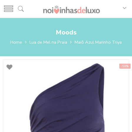
Moods
Home
Lua de Mel na Praia
Maiô Azul Marinho Triya
-50%