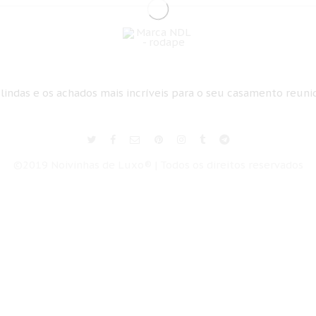
 lindas e os achados mais incríveis para o seu casamento reun
©2019 Noivinhas de Luxo® | Todos os direitos reservados