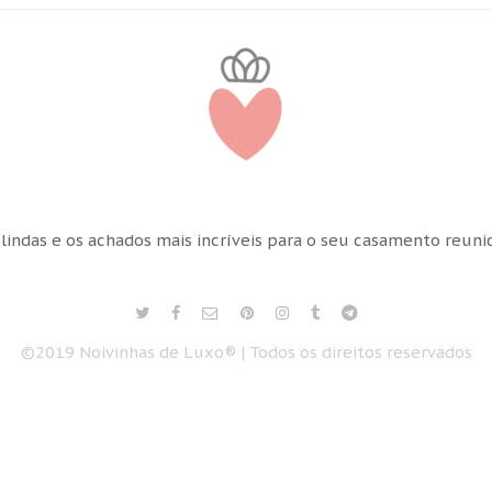
 lindas e os achados mais incríveis para o seu casamento reun
©2019 Noivinhas de Luxo® | Todos os direitos reservados