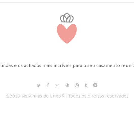
 lindas e os achados mais incríveis para o seu casamento reun
©2019 Noivinhas de Luxo® | Todos os direitos reservados