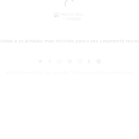
 lindas e os achados mais incríveis para o seu casamento reun
©2019 Noivinhas de Luxo® | Todos os direitos reservados