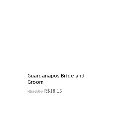
Guardanapos Bride and
Groom
R$
18,15
R$
22,00