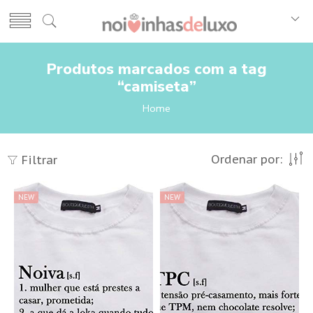
Produtos marcados com a tag
“camiseta”
Home
Ordenar por:
Filtrar
NEW
NEW