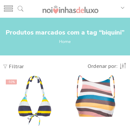
Produtos marcados com a tag “biquini”
Home
Ordenar por:
Filtrar
-50%