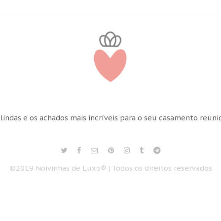
 lindas e os achados mais incríveis para o seu casamento reun
©2019 Noivinhas de Luxo® | Todos os direitos reservados