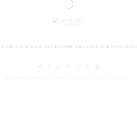
 lindas e os achados mais incríveis para o seu casamento reun
©2019 Noivinhas de Luxo® | Todos os direitos reservados