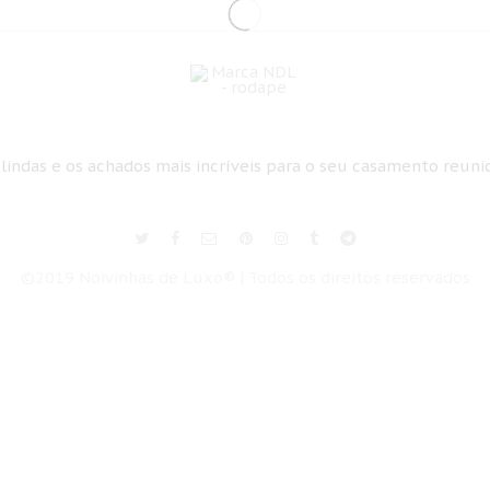
 lindas e os achados mais incríveis para o seu casamento reun
©2019 Noivinhas de Luxo® | Todos os direitos reservados