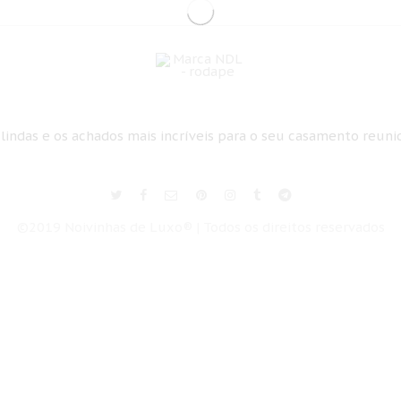
 lindas e os achados mais incríveis para o seu casamento reun
©2019 Noivinhas de Luxo® | Todos os direitos reservados