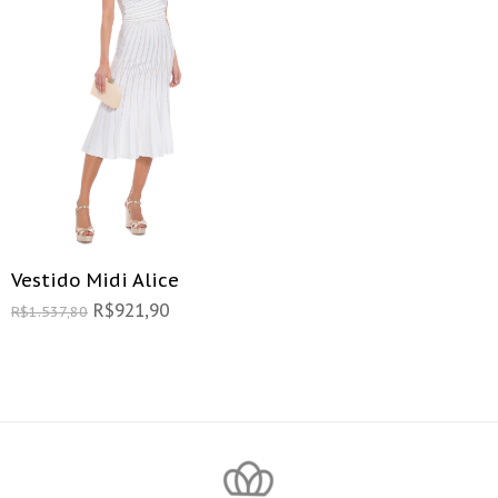
Vestido Midi Alice
R$
921,90
R$
1.537,80