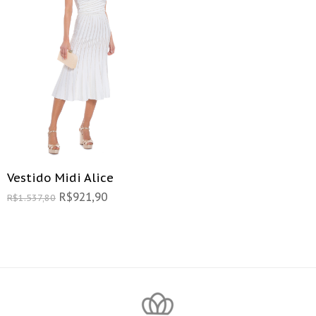
Vestido Midi Alice
R$
921,90
R$
1.537,80