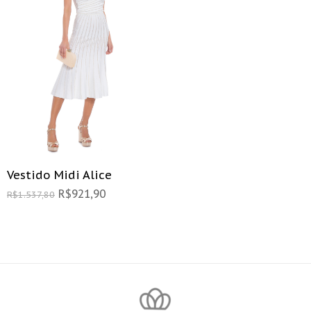
Vestido Midi Alice
R$
921,90
R$
1.537,80