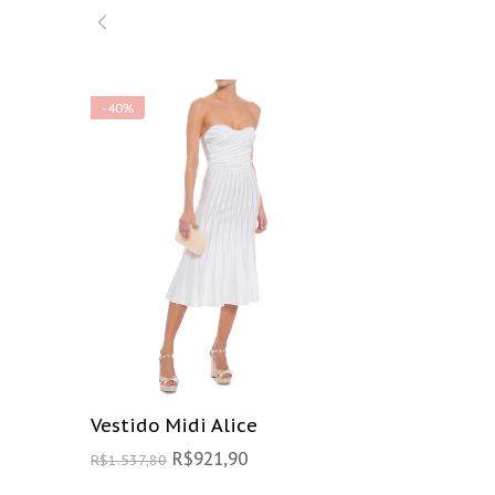
-40%
Vestido Midi Alice
R$
921,90
R$
1.537,80