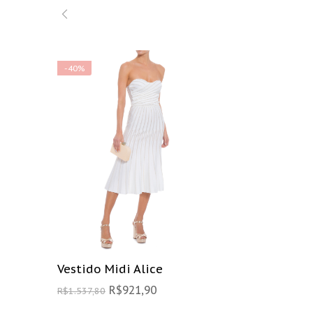
-40%
Vestido Midi Alice
R$
921,90
R$
1.537,80