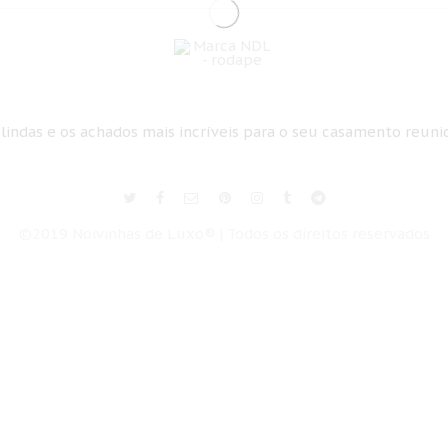
 lindas e os achados mais incríveis para o seu casamento reun
©2019 Noivinhas de Luxo® | Todos os direitos reservados