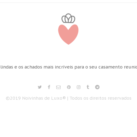
 lindas e os achados mais incríveis para o seu casamento reun
©2019 Noivinhas de Luxo® | Todos os direitos reservados