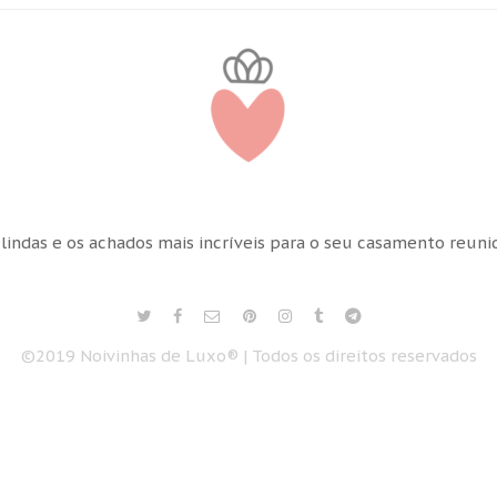
 lindas e os achados mais incríveis para o seu casamento reun
©2019 Noivinhas de Luxo® | Todos os direitos reservados