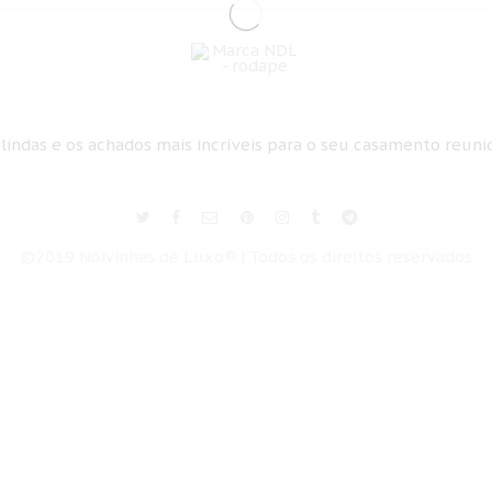
 lindas e os achados mais incríveis para o seu casamento reun
©2019 Noivinhas de Luxo® | Todos os direitos reservados