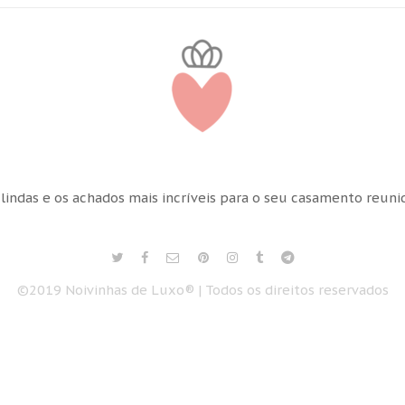
 lindas e os achados mais incríveis para o seu casamento reun
©2019 Noivinhas de Luxo® | Todos os direitos reservados