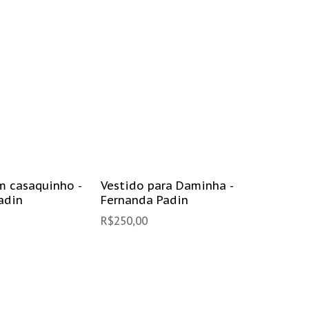
m casaquinho -
Vestido para Daminha -
Camise
adin
Fernanda Padin
R$
49,90
R$
250,00