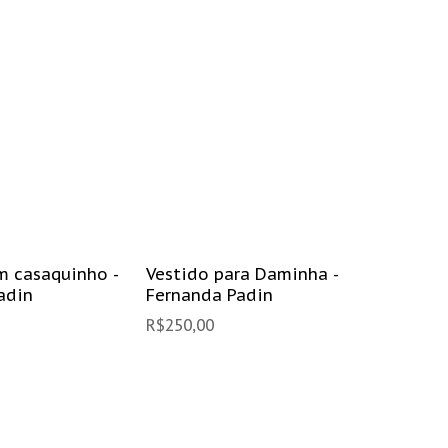
m casaquinho -
Vestido para Daminha -
Camise
adin
Fernanda Padin
R$
49,90
R$
250,00