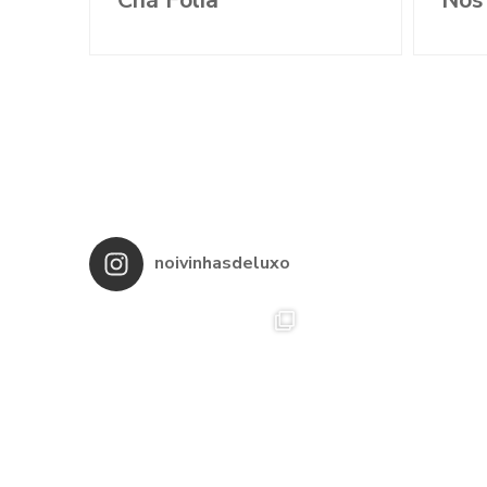
Chá Folia
noivinhasdeluxo