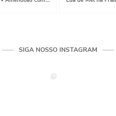
Nós ♥ Amêndoas Confeitadas
Lua de Mel na Prai
SIGA NOSSO INSTAGRAM